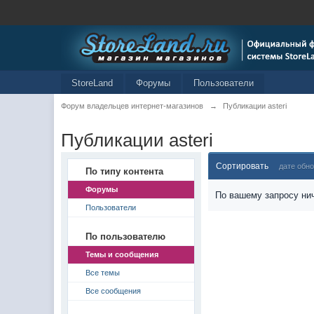
StoreLand
Форумы
Пользователи
Форум владельцев интернет-магазинов
→
Публикации asteri
Публикации asteri
Сортировать
дате обн
По типу контента
Форумы
По вашему запросу нич
Пользователи
По пользователю
Темы и сообщения
Все темы
Все сообщения