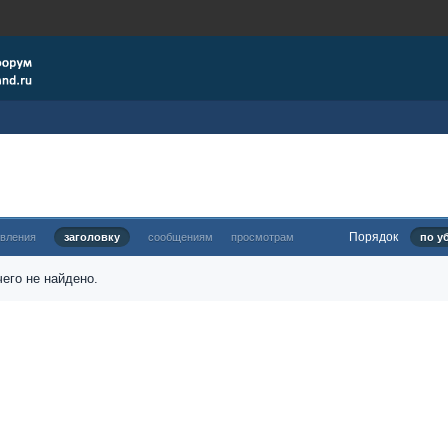
Порядок
овления
заголовку
сообщениям
просмотрам
по у
его не найдено.