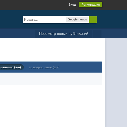
Вход
Регистрация
Google поиск
Просмотр новых публикаций
быванию (я-а)
по возрастанию (а-я)