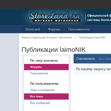
StoreLand
Форумы
Пользователи
Форум владельцев интернет-магазинов
→
Публикации laimoNIK
Публикации laimoNIK
Сортировать
дате обн
По типу контента
Форумы
По вашему запросу нич
Пользователи
По пользователю
Темы и сообщения
Все темы
Все сообщения