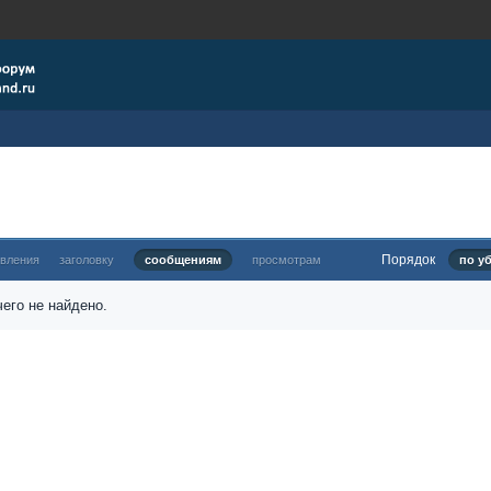
Порядок
овления
заголовку
сообщениям
просмотрам
по у
его не найдено.