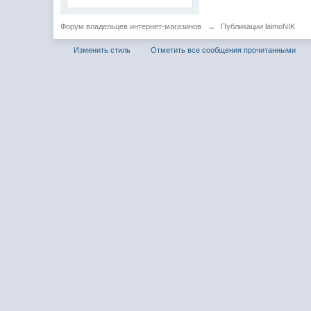
Форум владельцев интернет-магазинов
→
Публикации laimoNIK
Изменить стиль
Отметить все сообщения прочитанными