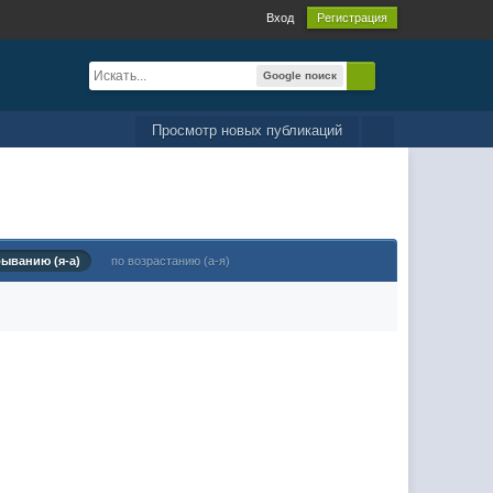
Вход
Регистрация
Google поиск
Просмотр новых публикаций
быванию (я-а)
по возрастанию (а-я)