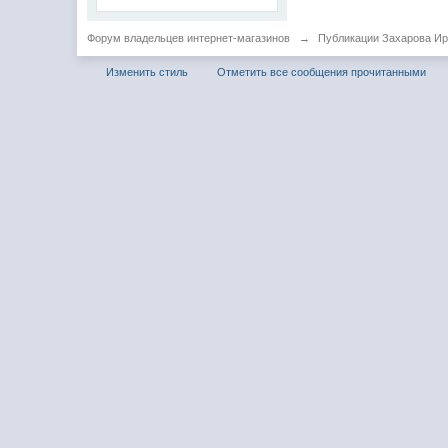
Форум владельцев интернет-магазинов
→
Публикации Захарова И
Изменить стиль
Отметить все сообщения прочитанными