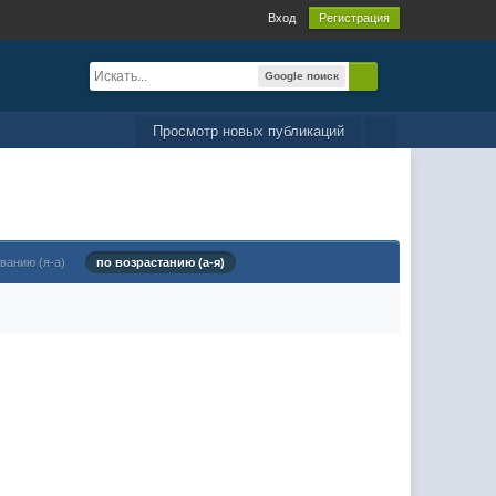
Вход
Регистрация
Google поиск
Просмотр новых публикаций
ванию (я-а)
по возрастанию (а-я)