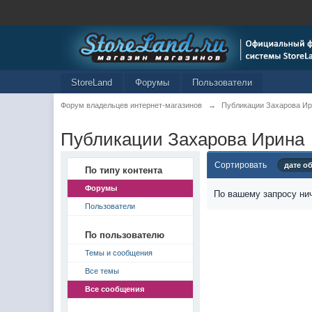
StoreLand
Форумы
Пользователи
Форум владельцев интернет-магазинов
→
Публикации Захарова И
Публикации Захарова Ирина
Сортировать
дате о
По типу контента
Форумы
По вашему запросу нич
Пользователи
По пользователю
Темы и сообщения
Все темы
Все сообщения