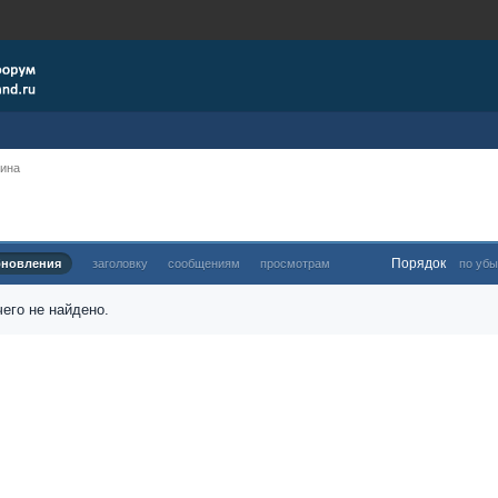
рина
Порядок
бновления
заголовку
сообщениям
просмотрам
по убы
его не найдено.