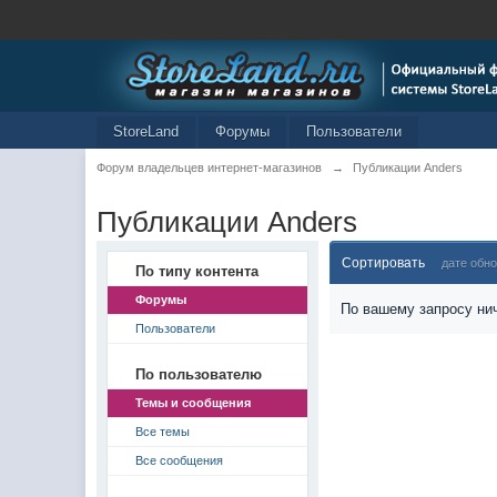
StoreLand
Форумы
Пользователи
Форум владельцев интернет-магазинов
→
Публикации Anders
Публикации Anders
Сортировать
дате обн
По типу контента
Форумы
По вашему запросу нич
Пользователи
По пользователю
Темы и сообщения
Все темы
Все сообщения