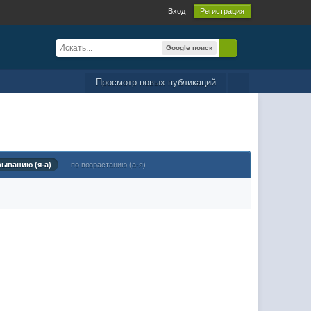
Вход
Регистрация
Google поиск
Просмотр новых публикаций
быванию (я-а)
по возрастанию (а-я)