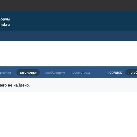
Порядок
овления
заголовку
сообщениям
просмотрам
по у
его не найдено.