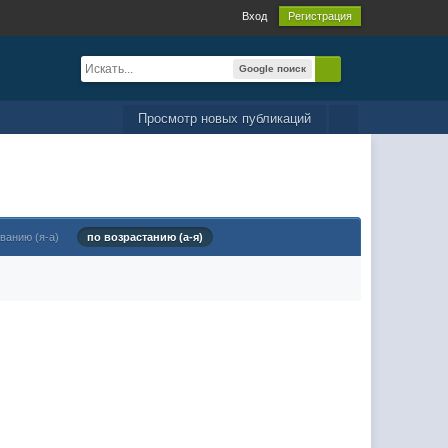
Вход
Регистрация
Google поиск
Просмотр новых публикаций
ванию (я-а)
по возрастанию (а-я)