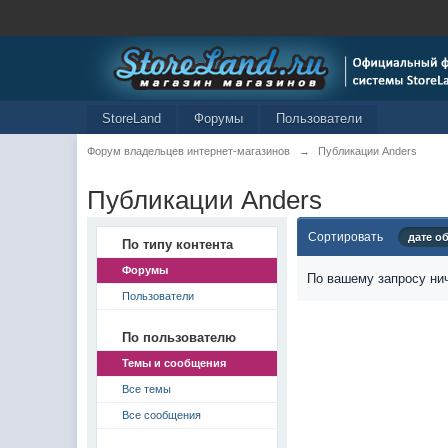
StoreLand
Форумы
Пользователи
Форум владельцев интернет-магазинов
→
Публикации Anders
Публикации Anders
Сортировать
дате о
По типу контента
Форумы
По вашему запросу нич
Пользователи
По пользователю
Темы и сообщения
Все темы
Все сообщения