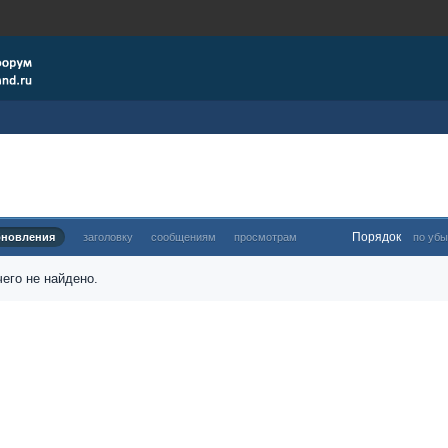
Порядок
бновления
заголовку
сообщениям
просмотрам
по убы
его не найдено.