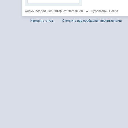
Форум владельцев интернет-магазинов
→
Публикации CallBo
Изменить стиль
Отметить все сообщения прочитанными