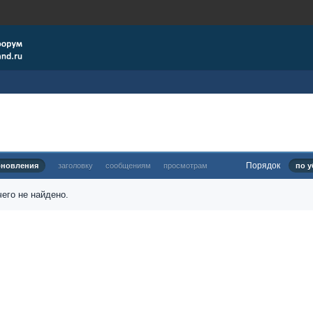
Порядок
бновления
заголовку
сообщениям
просмотрам
по у
его не найдено.