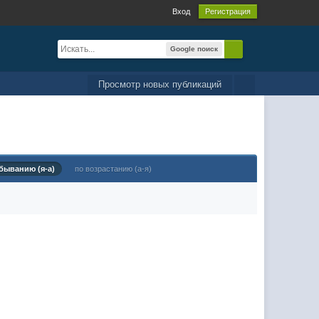
Вход
Регистрация
Google поиск
Просмотр новых публикаций
быванию (я-а)
по возрастанию (а-я)