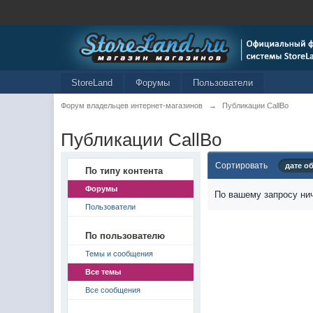
StoreLand
Форумы
Пользователи
Форум владельцев интернет-магазинов
→
Публикации CallBo
Публикации CallBo
Сортировать
дате о
По типу контента
Форумы
По вашему запросу нич
Пользователи
По пользователю
Темы и сообщения
Все темы
Все сообщения