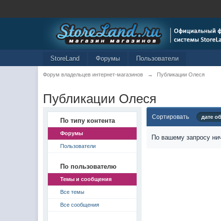
StoreLand
Форумы
Пользователи
Форум владельцев интернет-магазинов
→
Публикации Олеся
Публикации Олеся
Сортировать
дате о
По типу контента
Форумы
По вашему запросу нич
Пользователи
По пользователю
Темы и сообщения
Все темы
Все сообщения