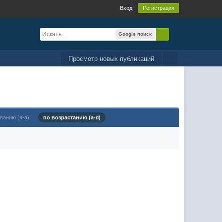
Вход
Регистрация
Google поиск
Просмотр новых публикаций
ванию (я-а)
по возрастанию (а-я)