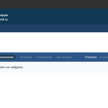
Порядок
бновления
заголовку
сообщениям
просмотрам
по убы
его не найдено.