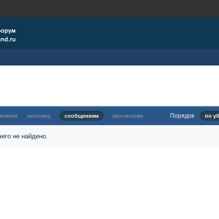
Порядок
овления
заголовку
сообщениям
просмотрам
по у
его не найдено.