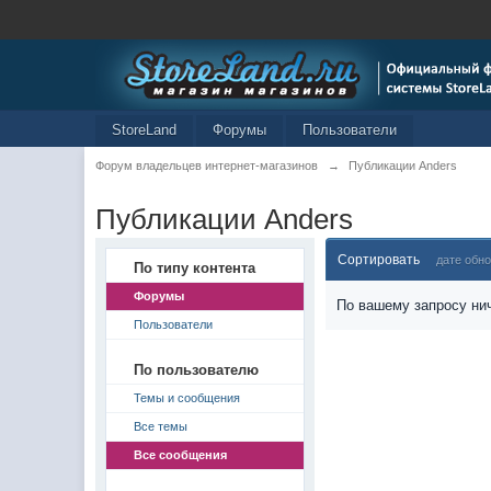
StoreLand
Форумы
Пользователи
Форум владельцев интернет-магазинов
→
Публикации Anders
Публикации Anders
Сортировать
дате обн
По типу контента
Форумы
По вашему запросу нич
Пользователи
По пользователю
Темы и сообщения
Все темы
Все сообщения