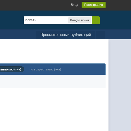
Вход
Регистрация
Google поиск
Просмотр новых публикаций
быванию (я-а)
по возрастанию (а-я)