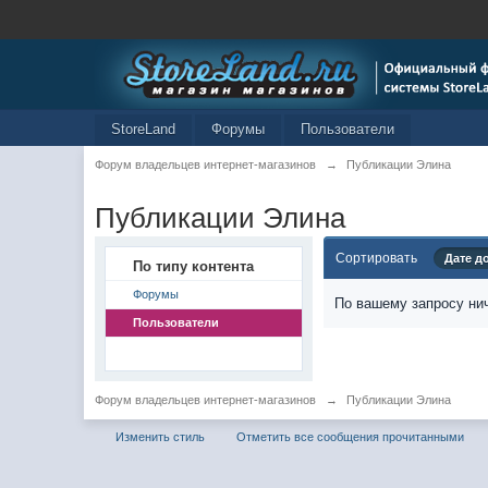
StoreLand
Форумы
Пользователи
Форум владельцев интернет-магазинов
→
Публикации Элина
Публикации Элина
Сортировать
Дате д
По типу контента
Форумы
По вашему запросу нич
Пользователи
Форум владельцев интернет-магазинов
→
Публикации Элина
Изменить стиль
Отметить все сообщения прочитанными