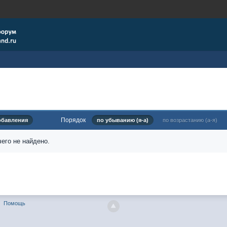
Порядок
обавления
по убыванию (я-а)
по возрастанию (а-я)
его не найдено.
Помощь