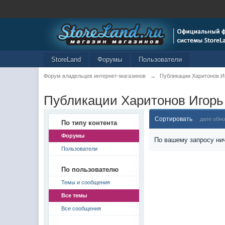
StoreLand
Форумы
Пользователи
Форум владельцев интернет-магазинов
→
Публикации Харитонов И
Публикации Харитонов Игорь
Сортировать
дате обн
По типу контента
Форумы
По вашему запросу нич
Пользователи
По пользователю
Темы и сообщения
Все темы
Все сообщения