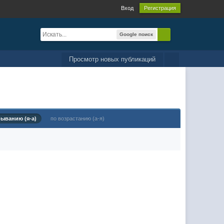
Вход
Регистрация
Google поиск
Просмотр новых публикаций
быванию (я-а)
по возрастанию (а-я)