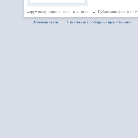
Форум владельцев интернет-магазинов
→
Публикации Харитонов И
Изменить стиль
Отметить все сообщения прочитанными