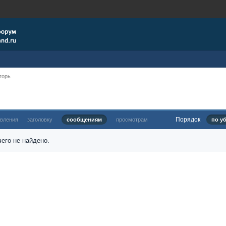
горь
Порядок
овления
заголовку
сообщениям
просмотрам
по у
его не найдено.