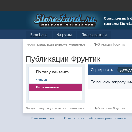
StoreLand
Форумы
Пользователи
Форум владельцев интернет-магазинов
→
Публикации Фрунтик
Публикации Фрунтик
Сортировать
Дате д
По типу контента
Форумы
По вашему запросу нич
Пользователи
Форум владельцев интернет-магазинов
→
Публикации Фрунтик
Изменить стиль
Отметить все сообщения прочитанными