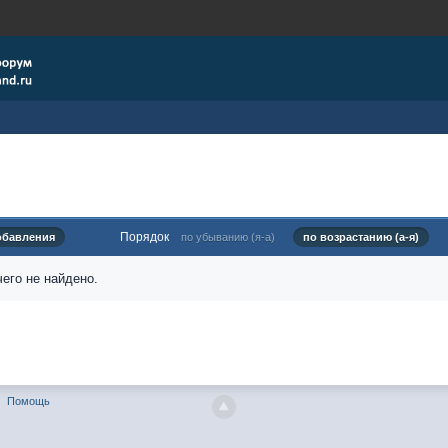
Порядок
обавления
по убыванию (я-а)
по возрастанию (а-я)
его не найдено.
Помощь