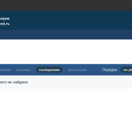
Порядок
овления
заголовку
сообщениям
просмотрам
по у
его не найдено.