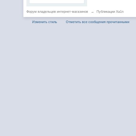
Форум владельцев интернет-магазинов
→
Публикации Xa1n
Изменить стиль
Отметить все сообщения прочитанными