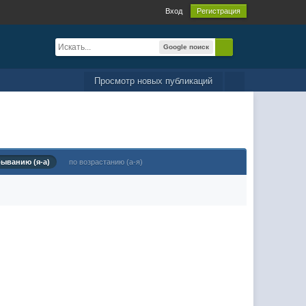
Вход
Регистрация
Google поиск
Просмотр новых публикаций
быванию (я-а)
по возрастанию (а-я)