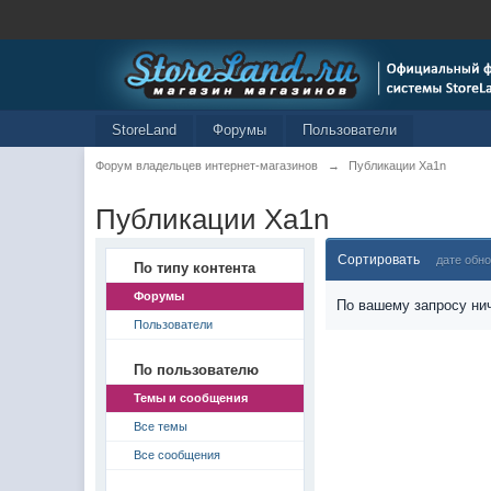
StoreLand
Форумы
Пользователи
Форум владельцев интернет-магазинов
→
Публикации Xa1n
Публикации Xa1n
Сортировать
дате обн
По типу контента
Форумы
По вашему запросу нич
Пользователи
По пользователю
Темы и сообщения
Все темы
Все сообщения