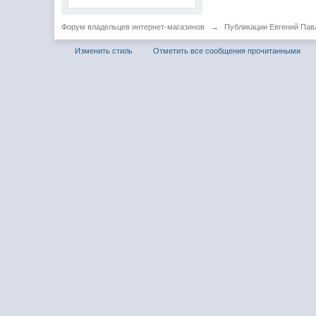
Форум владельцев интернет-магазинов
→
Публикации Евгений Пав
Изменить стиль
Отметить все сообщения прочитанными