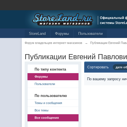
StoreLand
Форумы
Пользователи
Форум владельцев интернет-магазинов
→
Публикации Евгений Пав
Публикации Евгений Павлов
Сортировать
дате о
По типу контента
Форумы
По вашему запросу нич
Пользователи
По пользователю
Темы и сообщения
Все темы
Все сообщения