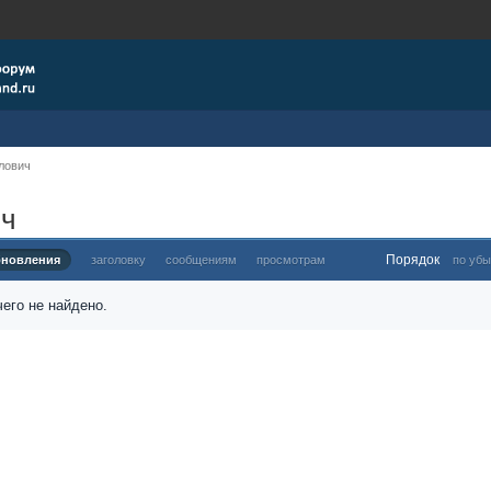
лович
ич
Порядок
бновления
заголовку
сообщениям
просмотрам
по убы
его не найдено.