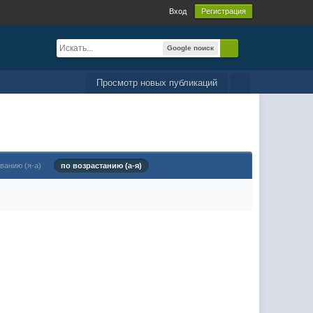
Вход
Регистрация
Google поиск
Просмотр новых публикаций
ванию (я-а)
по возрастанию (а-я)