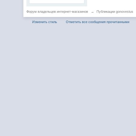
Форум владельцев интернет-магазинов
→
Публикации gonovestus
Изменить стиль
Отметить все сообщения прочитанными