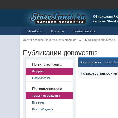
StoreLand
Форумы
Пользователи
Форум владельцев интернет-магазинов
→
Публикации gonovestus
Публикации gonovestus
Сортировать
дате обн
По типу контента
Форумы
По вашему запросу нич
Пользователи
По пользователю
Темы и сообщения
Все темы
Все сообщения