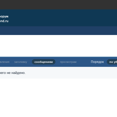
Порядок
овления
заголовку
сообщениям
просмотрам
по у
его не найдено.