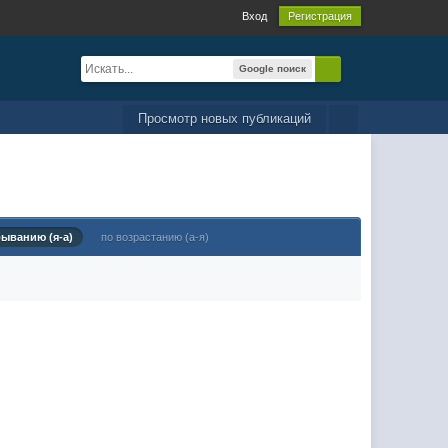
Вход
Регистрация
Google поиск
Просмотр новых публикаций
быванию (я-а)
по возрастанию (а-я)