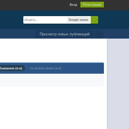
Вход
Регистрация
Google поиск
Просмотр новых публикаций
быванию (я-а)
по возрастанию (а-я)