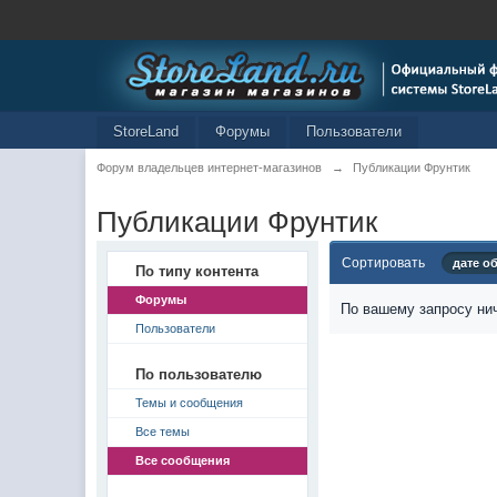
StoreLand
Форумы
Пользователи
Форум владельцев интернет-магазинов
→
Публикации Фрунтик
Публикации Фрунтик
Сортировать
дате о
По типу контента
Форумы
По вашему запросу нич
Пользователи
По пользователю
Темы и сообщения
Все темы
Все сообщения