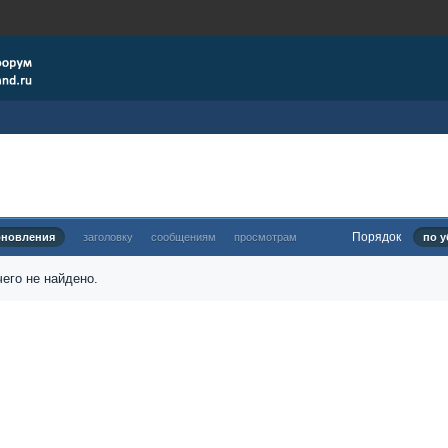
Порядок
бновления
заголовку
сообщениям
просмотрам
по у
его не найдено.