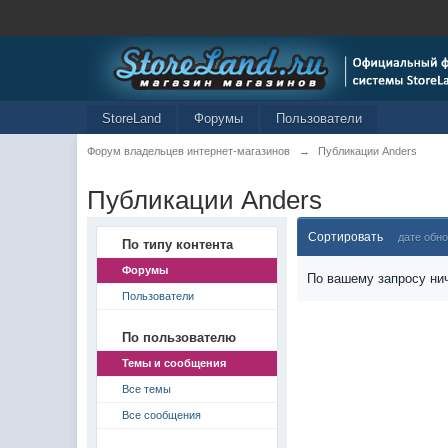
StoreLand
Форумы
Пользователи
Форум владельцев интернет-магазинов
→
Публикации Anders
Публикации Anders
Сортировать
дате обн
По типу контента
Форумы
По вашему запросу нич
Пользователи
По пользователю
Темы и сообщения
Все темы
Все сообщения