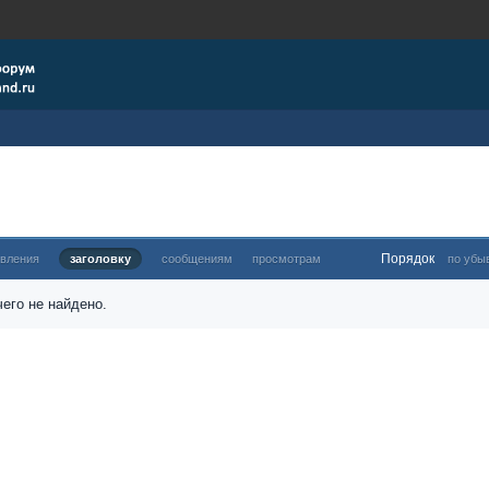
Порядок
овления
заголовку
сообщениям
просмотрам
по убы
его не найдено.