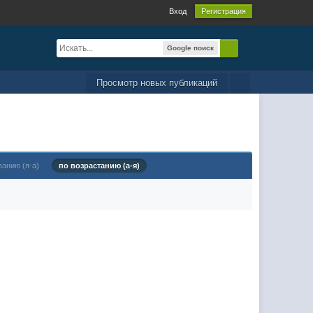
Вход
Регистрация
Google поиск
Просмотр новых публикаций
ванию (я-а)
по возрастанию (а-я)