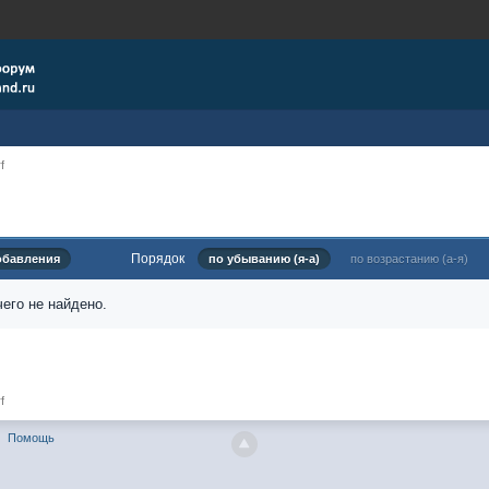
f
Порядок
обавления
по убыванию (я-а)
по возрастанию (а-я)
его не найдено.
f
Помощь