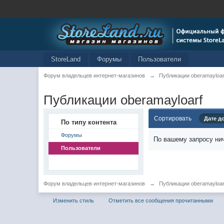
StoreLand
Форумы
Пользователи
Форум владельцев интернет-магазинов
→
Публикации oberamayloar
Публикации oberamayloarf
Сортировать
Дате д
По типу контента
Форумы
По вашему запросу нич
Пользователи
Форум владельцев интернет-магазинов
→
Публикации oberamayloar
Изменить стиль
Отметить все сообщения прочитанными