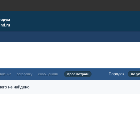
Порядок
овления
заголовку
сообщениям
просмотрам
по у
его не найдено.