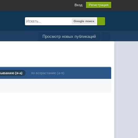
Вход
Регистрация
Google поиск
Просмотр новых публикаций
быванию (я-а)
по возрастанию (а-я)