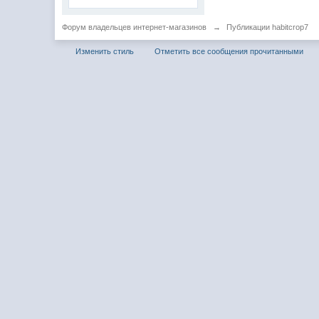
Форум владельцев интернет-магазинов
→
Публикации habitcrop7
Изменить стиль
Отметить все сообщения прочитанными