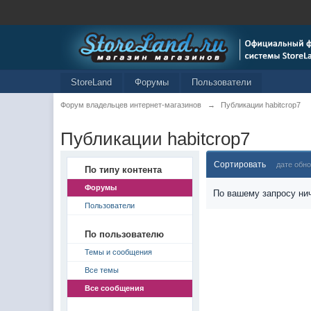
StoreLand
Форумы
Пользователи
Форум владельцев интернет-магазинов
→
Публикации habitcrop7
Публикации habitcrop7
Сортировать
дате обн
По типу контента
Форумы
По вашему запросу нич
Пользователи
По пользователю
Темы и сообщения
Все темы
Все сообщения