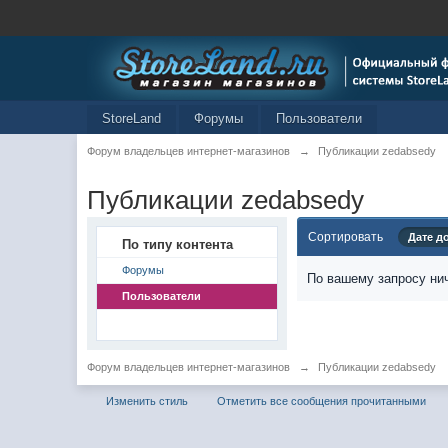
StoreLand
Форумы
Пользователи
Форум владельцев интернет-магазинов
→
Публикации zedabsedy
Публикации zedabsedy
Сортировать
Дате д
По типу контента
Форумы
По вашему запросу нич
Пользователи
Форум владельцев интернет-магазинов
→
Публикации zedabsedy
Изменить стиль
Отметить все сообщения прочитанными