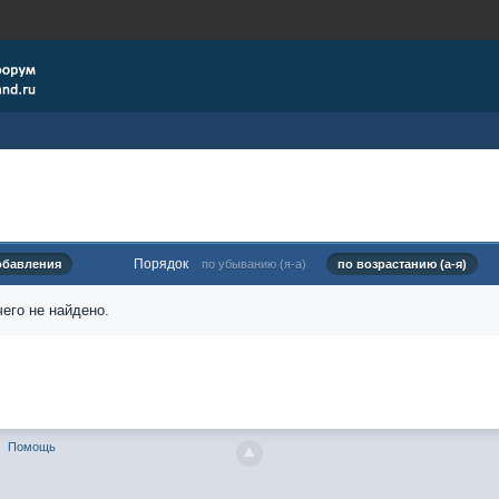
Порядок
обавления
по убыванию (я-а)
по возрастанию (а-я)
его не найдено.
Помощь