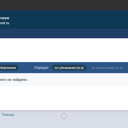
Порядок
обавления
по убыванию (я-а)
по возрастанию (а-я)
его не найдено.
Помощь