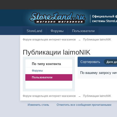
StoreLand
Форумы
Пользователи
Форум владельцев интернет-магазинов
→
Публикации laimoNIK
Публикации laimoNIK
Сортировать
Дате д
По типу контента
Форумы
По вашему запросу нич
Пользователи
Форум владельцев интернет-магазинов
→
Публикации laimoNIK
Изменить стиль
Отметить все сообщения прочитанными