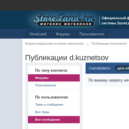
StoreLand
Форумы
Пользователи
Форум владельцев интернет-магазинов
→
Публикации d.kuznetsov
Публикации d.kuznetsov
Сортировать
дате о
По типу контента
Форумы
По вашему запросу нич
Пользователи
По пользователю
Темы и сообщения
Все темы
Все сообщения