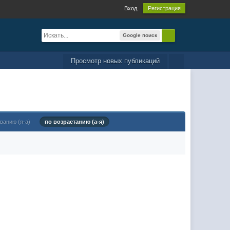
Вход
Регистрация
Google поиск
Просмотр новых публикаций
ванию (я-а)
по возрастанию (а-я)