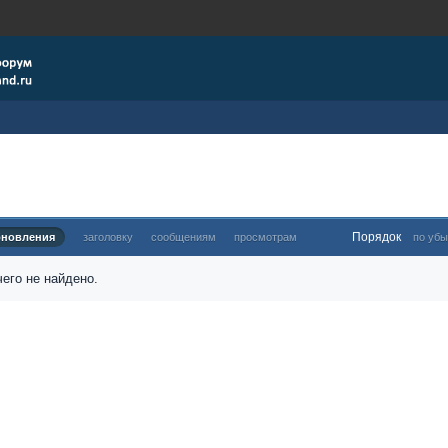
Порядок
бновления
заголовку
сообщениям
просмотрам
по убы
его не найдено.