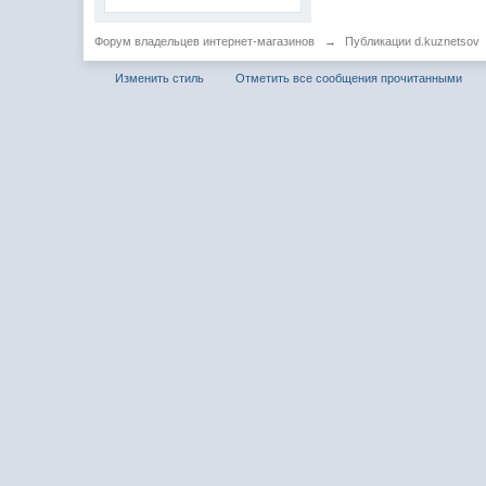
Форум владельцев интернет-магазинов
→
Публикации d.kuznetsov
Изменить стиль
Отметить все сообщения прочитанными