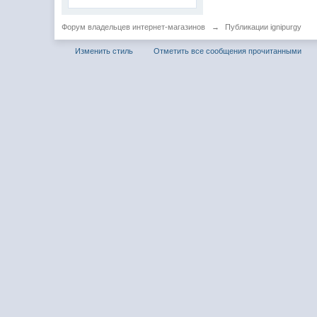
Форум владельцев интернет-магазинов
→
Публикации ignipurgy
Изменить стиль
Отметить все сообщения прочитанными