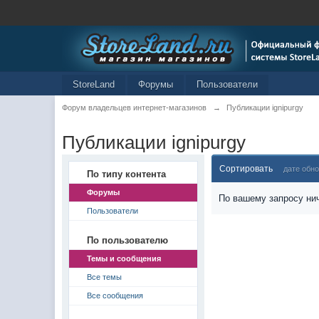
StoreLand
Форумы
Пользователи
Форум владельцев интернет-магазинов
→
Публикации ignipurgy
Публикации ignipurgy
Сортировать
дате обн
По типу контента
Форумы
По вашему запросу нич
Пользователи
По пользователю
Темы и сообщения
Все темы
Все сообщения