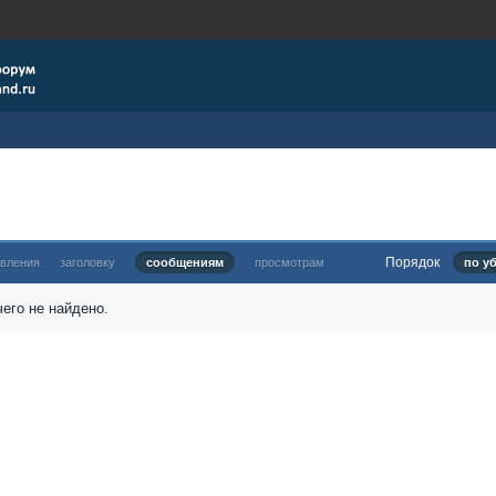
Порядок
овления
заголовку
сообщениям
просмотрам
по у
его не найдено.