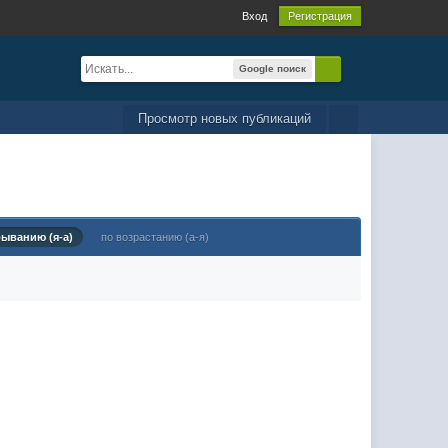
Вход
Регистрация
Google поиск
Просмотр новых публикаций
быванию (я-а)
по возрастанию (а-я)