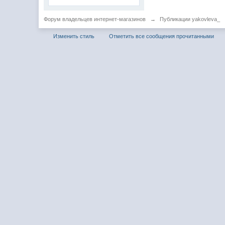
Форум владельцев интернет-магазинов
→
Публикации yakovleva_
Изменить стиль
Отметить все сообщения прочитанными