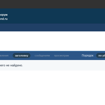
Порядок
овления
заголовку
сообщениям
просмотрам
по у
его не найдено.