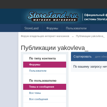
StoreLand
Форумы
Пользователи
Форум владельцев интернет-магазинов
→
Публикации yakovleva_
Публикации yakovleva_
Сортировать
дате обн
По типу контента
Форумы
По вашему запросу нич
Пользователи
По пользователю
Темы и сообщения
Все темы
Все сообщения