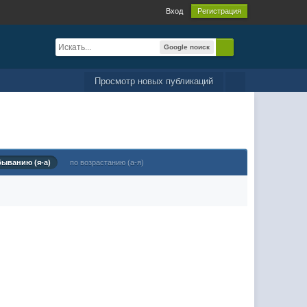
Вход
Регистрация
Google поиск
Просмотр новых публикаций
быванию (я-а)
по возрастанию (а-я)