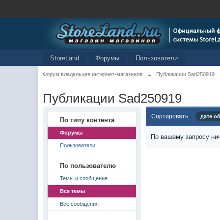
StoreLand
Форумы
Пользователи
Форум владельцев интернет-магазинов
→
Публикации Sad250919
Публикации Sad250919
Сортировать
дате о
По типу контента
Форумы
По вашему запросу нич
Пользователи
По пользователю
Темы и сообщения
Все темы
Все сообщения