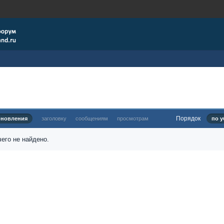
Порядок
бновления
заголовку
сообщениям
просмотрам
по у
его не найдено.