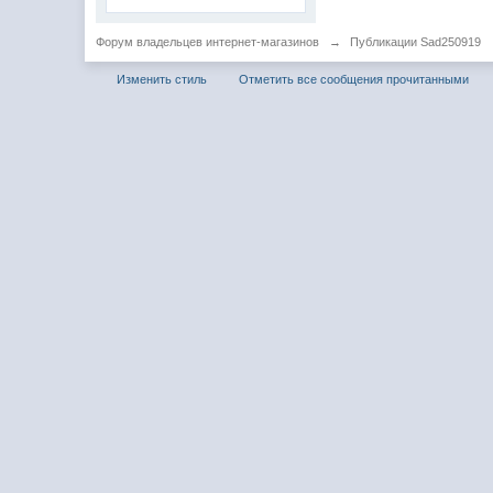
Форум владельцев интернет-магазинов
→
Публикации Sad250919
Изменить стиль
Отметить все сообщения прочитанными