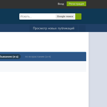
Вход
Регистрация
Google поиск
Просмотр новых публикаций
быванию (я-а)
по возрастанию (а-я)