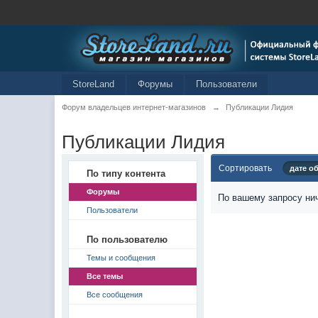
StoreLand
Форумы
Пользователи
Форум владельцев интернет-магазинов
→
Публикации Лидия
Публикации Лидия
Сортировать
дате о
По типу контента
Форумы
По вашему запросу нич
Пользователи
По пользователю
Темы и сообщения
Все темы
Все сообщения