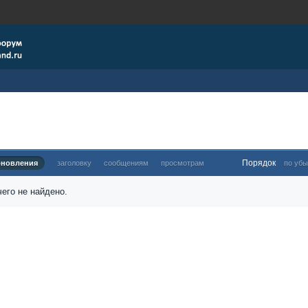
Порядок
бновления
заголовку
сообщениям
просмотрам
по убы
его не найдено.