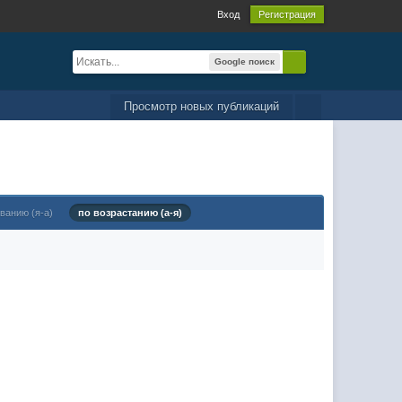
Вход
Регистрация
Google поиск
Просмотр новых публикаций
ванию (я-а)
по возрастанию (а-я)