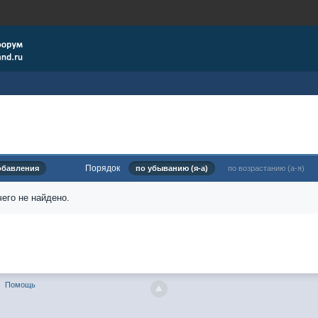
Порядок
обавления
по убыванию (я-а)
по возрастанию (а-я)
его не найдено.
Помощь