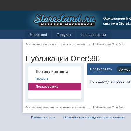
StoreLand
Форумы
Пользователи
Форум владельцев интернет-магазинов
→
Публикации Олег596
Публикации Олег596
Сортировать
Дате д
По типу контента
Форумы
По вашему запросу нич
Пользователи
Форум владельцев интернет-магазинов
→
Публикации Олег596
Изменить стиль
Отметить все сообщения прочитанными