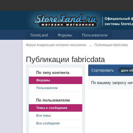
StoreLand
Форумы
Пользователи
Форум владельцев интернет-магазинов
→
Публикации fabricdata
Публикации fabricdata
Сортировать
дате о
По типу контента
Форумы
По вашему запросу нич
Пользователи
По пользователю
Темы и сообщения
Все темы
Все сообщения