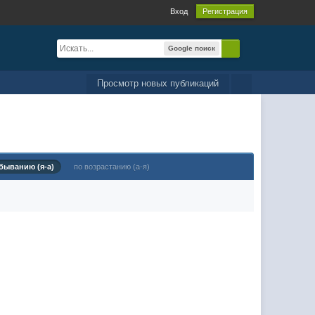
Вход
Регистрация
Google поиск
Просмотр новых публикаций
быванию (я-а)
по возрастанию (а-я)