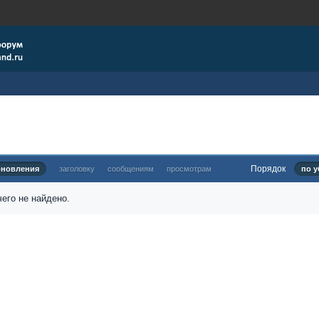
Порядок
бновления
заголовку
сообщениям
просмотрам
по у
его не найдено.