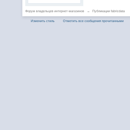
Форум владельцев интернет-магазинов
→
Публикации fabricdata
Изменить стиль
Отметить все сообщения прочитанными