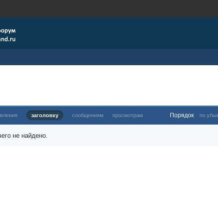
Порядок
овления
заголовку
сообщениям
просмотрам
по убы
его не найдено.