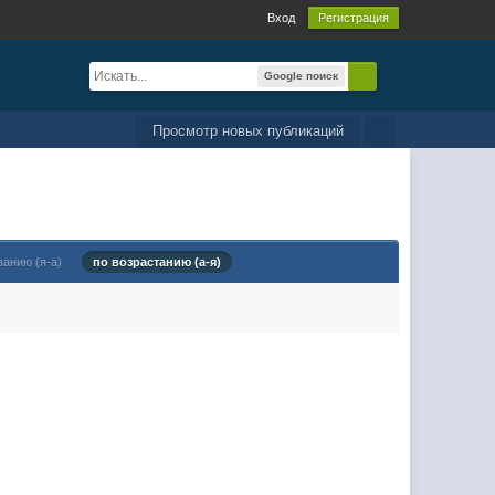
Вход
Регистрация
Google поиск
Просмотр новых публикаций
ванию (я-а)
по возрастанию (а-я)