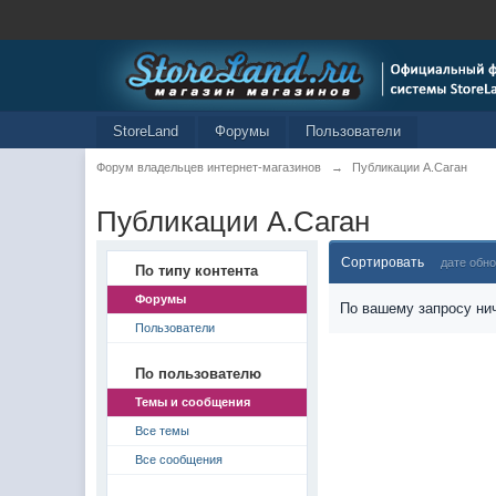
StoreLand
Форумы
Пользователи
Форум владельцев интернет-магазинов
→
Публикации А.Саган
Публикации А.Саган
Сортировать
дате обн
По типу контента
Форумы
По вашему запросу нич
Пользователи
По пользователю
Темы и сообщения
Все темы
Все сообщения