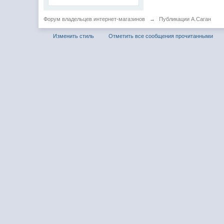
Форум владельцев интернет-магазинов
→
Публикации А.Саган
Изменить стиль
Отметить все сообщения прочитанными