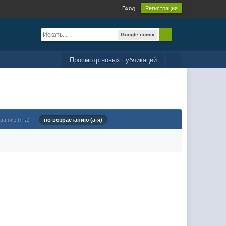
Вход
Регистрация
Google поиск
Просмотр новых публикаций
ванию (я-а)
по возрастанию (а-я)