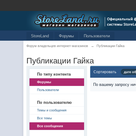
StoreLand
Форумы
Пользователи
Форум владельцев интернет-магазинов
→
Публикации Гайка
Публикации Гайка
Сортировать
дате о
По типу контента
Форумы
По вашему запросу нич
Пользователи
По пользователю
Темы и сообщения
Все темы
Все сообщения