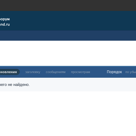
Порядок
бновления
заголовку
сообщениям
просмотрам
по убы
его не найдено.