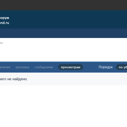
ru
Порядок
овления
заголовку
сообщениям
просмотрам
по у
его не найдено.