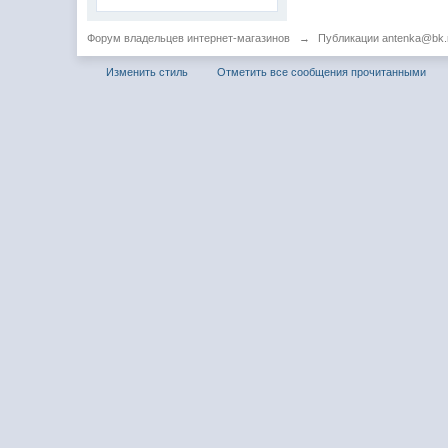
Форум владельцев интернет-магазинов
→
Публикации antenka@bk.
Изменить стиль
Отметить все сообщения прочитанными