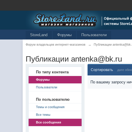
StoreLand
Форумы
Пользователи
Форум владельцев интернет-магазинов
→
Публикации antenka@bk.
Публикации antenka@bk.ru
Сортировать
дате обн
По типу контента
Форумы
По вашему запросу нич
Пользователи
По пользователю
Темы и сообщения
Все темы
Все сообщения