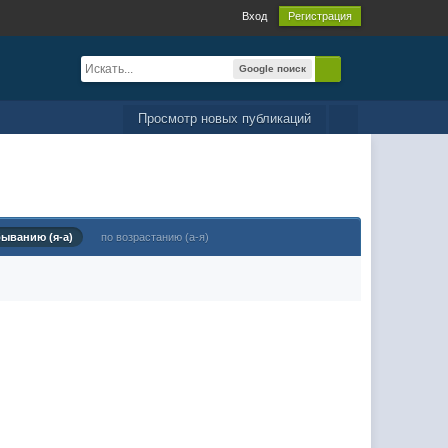
Вход
Регистрация
Google поиск
Просмотр новых публикаций
быванию (я-а)
по возрастанию (а-я)