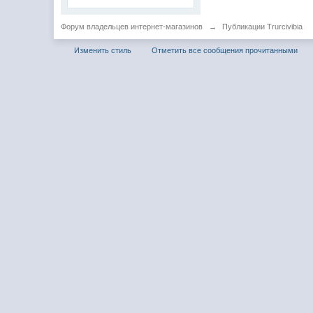
Форум владельцев интернет-магазинов
→
Публикации Trurcivibia
Изменить стиль
Отметить все сообщения прочитанными