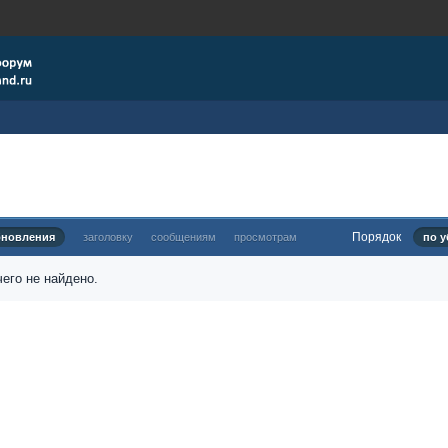
Порядок
бновления
заголовку
сообщениям
просмотрам
по у
его не найдено.