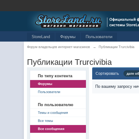
StoreLand
Форумы
Пользователи
Форум владельцев интернет-магазинов
→
Публикации Trurcivibia
Публикации Trurcivibia
Сортировать
дате о
По типу контента
Форумы
По вашему запросу нич
Пользователи
По пользователю
Темы и сообщения
Все темы
Все сообщения