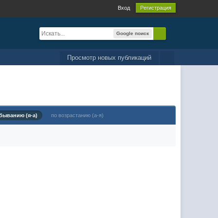
Вход
Регистрация
Google поиск
Просмотр новых публикаций
быванию (я-а)
по возрастанию (а-я)