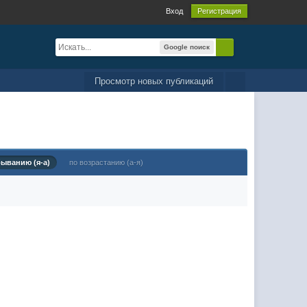
Вход
Регистрация
Google поиск
Просмотр новых публикаций
быванию (я-а)
по возрастанию (а-я)