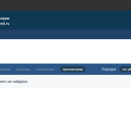
Порядок
овления
заголовку
сообщениям
просмотрам
по у
его не найдено.