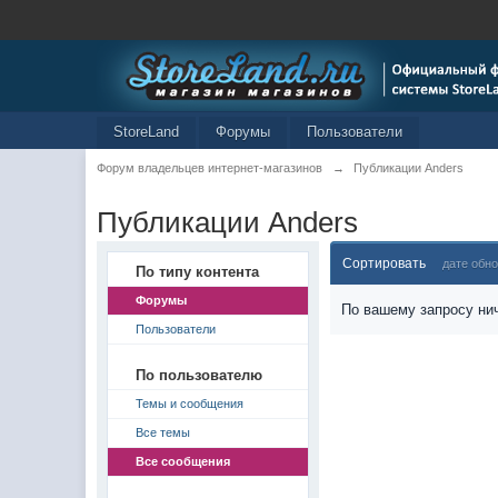
StoreLand
Форумы
Пользователи
Форум владельцев интернет-магазинов
→
Публикации Anders
Публикации Anders
Сортировать
дате обн
По типу контента
Форумы
По вашему запросу нич
Пользователи
По пользователю
Темы и сообщения
Все темы
Все сообщения