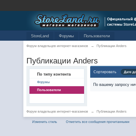
StoreLand
Форумы
Пользователи
Форум владельцев интернет-магазинов
→
Публикации Anders
Публикации Anders
Сортировать
Дате д
По типу контента
Форумы
По вашему запросу нич
Пользователи
Форум владельцев интернет-магазинов
→
Публикации Anders
Изменить стиль
Отметить все сообщения прочитанными