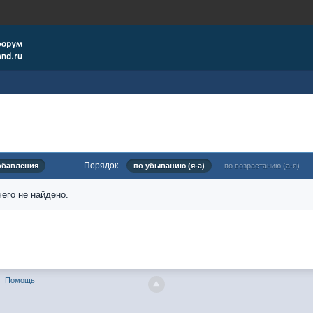
Порядок
обавления
по убыванию (я-а)
по возрастанию (а-я)
его не найдено.
Помощь