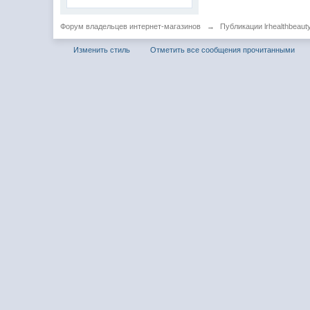
Форум владельцев интернет-магазинов
→
Публикации lrhealthbeaut
Изменить стиль
Отметить все сообщения прочитанными