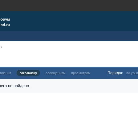
ys
Порядок
овления
заголовку
сообщениям
просмотрам
по убы
его не найдено.