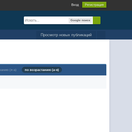
Вход
Регистрация
Google поиск
Просмотр новых публикаций
ванию (я-а)
по возрастанию (а-я)