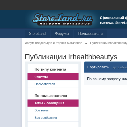
StoreLand
Форумы
Пользователи
Форум владельцев интернет-магазинов
→
Публикации lrhealthbeaut
Публикации lrhealthbeautys
Сортировать
дате обн
По типу контента
Форумы
По вашему запросу нич
Пользователи
По пользователю
Темы и сообщения
Все темы
Все сообщения