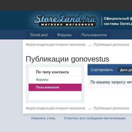
StoreLand
Форумы
Пользователи
Форум владельцев интернет-магазинов
→
Публикации gonovestus
Публикации gonovestus
Сортировать
Дате д
По типу контента
Форумы
По вашему запросу нич
Пользователи
Форум владельцев интернет-магазинов
→
Публикации gonovestus
Изменить стиль
Отметить все сообщения прочитанными