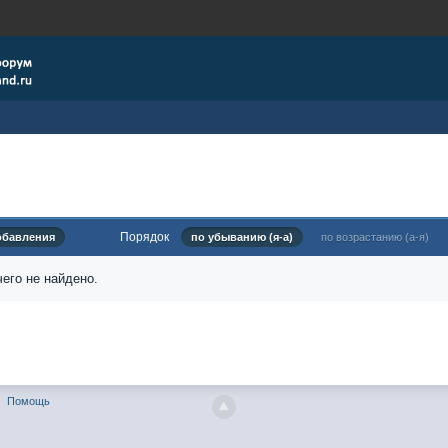
Порядок
обавления
по убыванию (я-а)
по возрастанию (а-я)
его не найдено.
Помощь