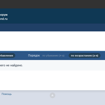
Порядок
обавления
по убыванию (я-а)
по возрастанию (а-я)
его не найдено.
Помощь