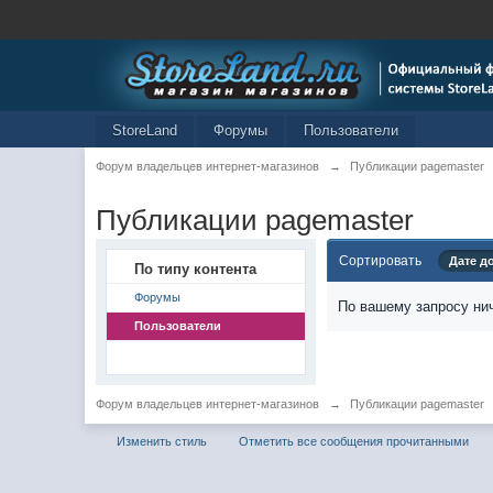
StoreLand
Форумы
Пользователи
Форум владельцев интернет-магазинов
→
Публикации pagemaster
Публикации pagemaster
Сортировать
Дате д
По типу контента
Форумы
По вашему запросу нич
Пользователи
Форум владельцев интернет-магазинов
→
Публикации pagemaster
Изменить стиль
Отметить все сообщения прочитанными