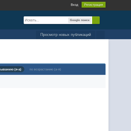
Вход
Регистрация
Google поиск
Просмотр новых публикаций
быванию (я-а)
по возрастанию (а-я)