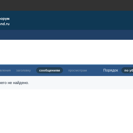
Порядок
овления
заголовку
сообщениям
просмотрам
по у
его не найдено.