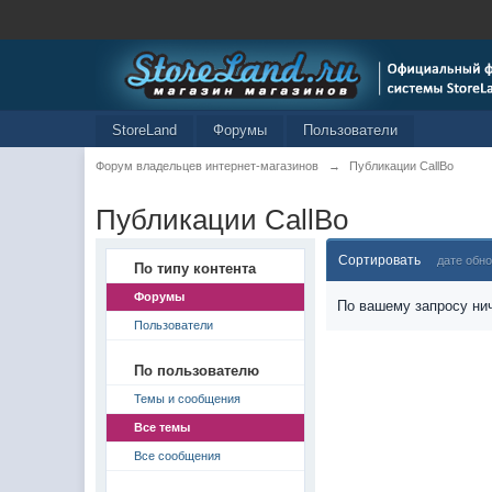
StoreLand
Форумы
Пользователи
Форум владельцев интернет-магазинов
→
Публикации CallBo
Публикации CallBo
Сортировать
дате обн
По типу контента
Форумы
По вашему запросу нич
Пользователи
По пользователю
Темы и сообщения
Все темы
Все сообщения