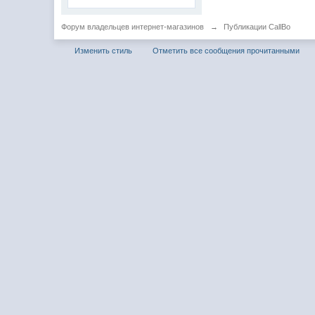
Форум владельцев интернет-магазинов
→
Публикации CallBo
Изменить стиль
Отметить все сообщения прочитанными