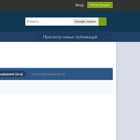
Вход
Регистрация
Google поиск
Просмотр новых публикаций
быванию (я-а)
по возрастанию (а-я)