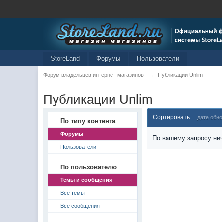
StoreLand
Форумы
Пользователи
Форум владельцев интернет-магазинов
→
Публикации Unlim
Публикации Unlim
Сортировать
дате обн
По типу контента
Форумы
По вашему запросу нич
Пользователи
По пользователю
Темы и сообщения
Все темы
Все сообщения