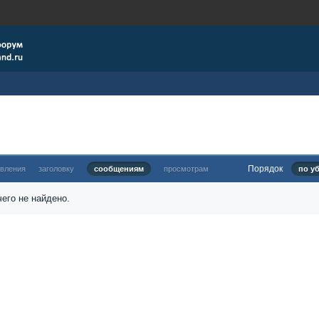
Порядок
овления
заголовку
сообщениям
просмотрам
по у
его не найдено.