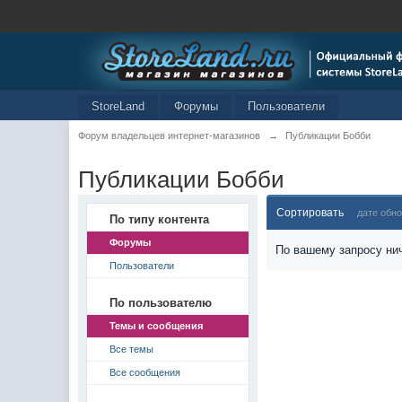
StoreLand
Форумы
Пользователи
Форум владельцев интернет-магазинов
→
Публикации Бобби
Публикации Бобби
Сортировать
дате обн
По типу контента
Форумы
По вашему запросу нич
Пользователи
По пользователю
Темы и сообщения
Все темы
Все сообщения