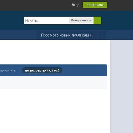
Вход
Регистрация
Google поиск
Просмотр новых публикаций
ванию (я-а)
по возрастанию (а-я)