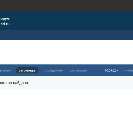
Порядок
овления
заголовку
сообщениям
просмотрам
по убы
его не найдено.