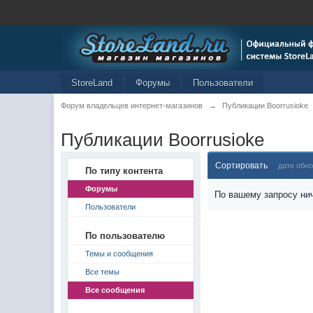
StoreLand
Форумы
Пользователи
Форум владельцев интернет-магазинов
→
Публикации Boorrusioke
Публикации Boorrusioke
Сортировать
дате обн
По типу контента
Форумы
По вашему запросу нич
Пользователи
По пользователю
Темы и сообщения
Все темы
Все сообщения