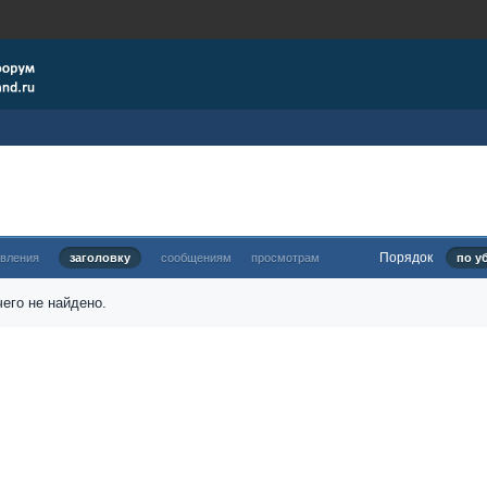
Порядок
овления
заголовку
сообщениям
просмотрам
по у
его не найдено.