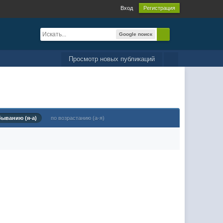
Вход
Регистрация
Google поиск
Просмотр новых публикаций
быванию (я-а)
по возрастанию (а-я)