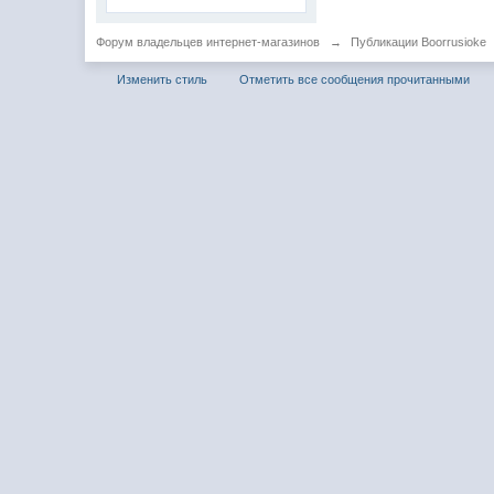
Форум владельцев интернет-магазинов
→
Публикации Boorrusioke
Изменить стиль
Отметить все сообщения прочитанными