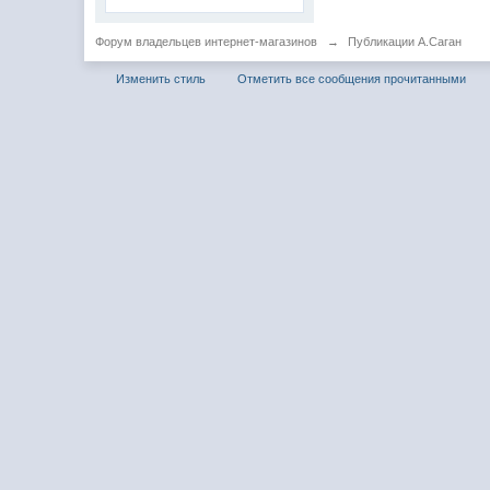
Форум владельцев интернет-магазинов
→
Публикации А.Саган
Изменить стиль
Отметить все сообщения прочитанными