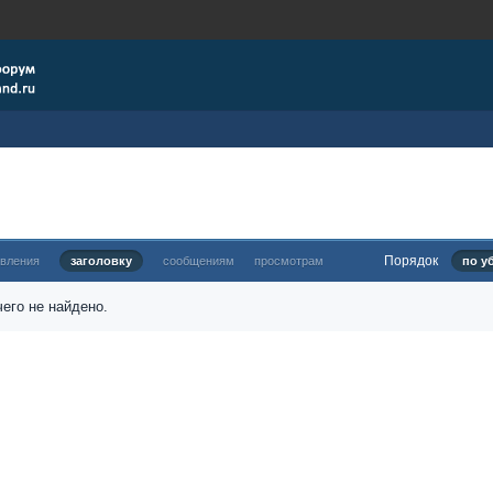
Порядок
овления
заголовку
сообщениям
просмотрам
по у
его не найдено.