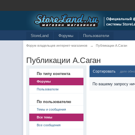
StoreLand
Форумы
Пользователи
Форум владельцев интернет-магазинов
→
Публикации А.Саган
Публикации А.Саган
Сортировать
дате обн
По типу контента
Форумы
По вашему запросу нич
Пользователи
По пользователю
Темы и сообщения
Все темы
Все сообщения