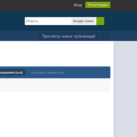
Вход
Регистрация
Google поиск
Просмотр новых публикаций
быванию (я-а)
по возрастанию (а-я)