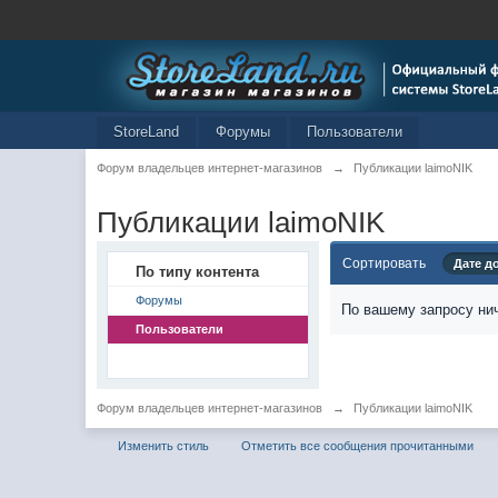
StoreLand
Форумы
Пользователи
Форум владельцев интернет-магазинов
→
Публикации laimoNIK
Публикации laimoNIK
Сортировать
Дате д
По типу контента
Форумы
По вашему запросу нич
Пользователи
Форум владельцев интернет-магазинов
→
Публикации laimoNIK
Изменить стиль
Отметить все сообщения прочитанными