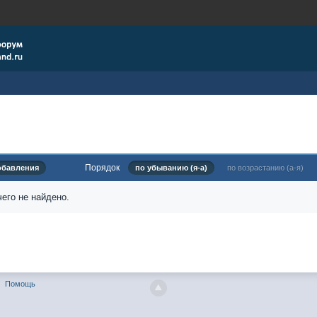
Порядок
обавления
по убыванию (я-а)
по возрастанию (а-я)
его не найдено.
Помощь