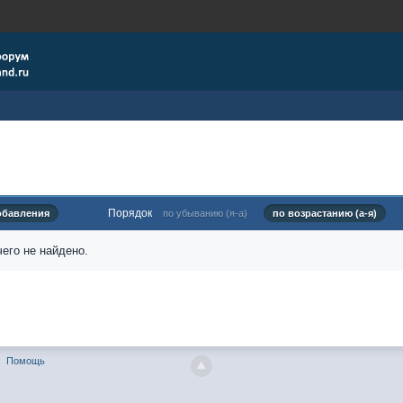
Порядок
обавления
по убыванию (я-а)
по возрастанию (а-я)
его не найдено.
Помощь