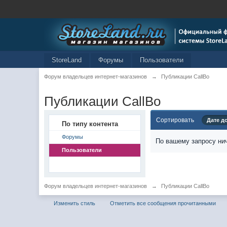
StoreLand
Форумы
Пользователи
Форум владельцев интернет-магазинов
→
Публикации CallBo
Публикации CallBo
Сортировать
Дате д
По типу контента
Форумы
По вашему запросу нич
Пользователи
Форум владельцев интернет-магазинов
→
Публикации CallBo
Изменить стиль
Отметить все сообщения прочитанными