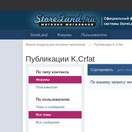
StoreLand
Форумы
Пользователи
Форум владельцев интернет-магазинов
→
Публикации K.Crfat
Публикации K.Crfat
Сортировать
дате обн
По типу контента
Форумы
По вашему запросу нич
Пользователи
По пользователю
Темы и сообщения
Все темы
Все сообщения