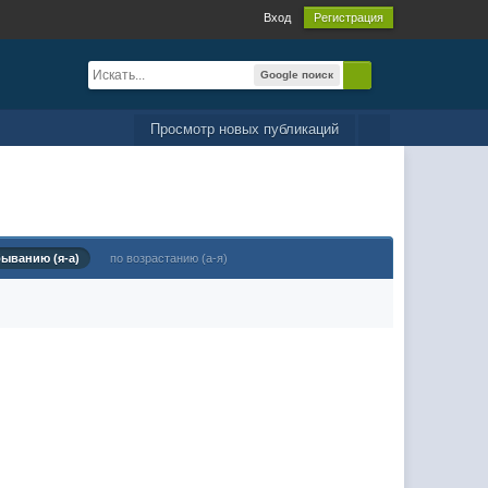
Вход
Регистрация
Google поиск
Просмотр новых публикаций
быванию (я-а)
по возрастанию (а-я)