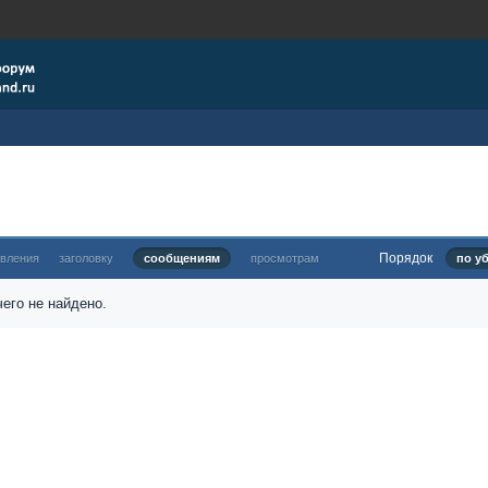
Порядок
овления
заголовку
сообщениям
просмотрам
по у
его не найдено.