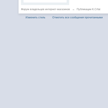
Форум владельцев интернет-магазинов
→
Публикации K.Crfat
Изменить стиль
Отметить все сообщения прочитанными