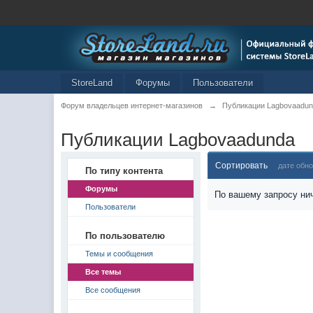
StoreLand
Форумы
Пользователи
Форум владельцев интернет-магазинов
→
Публикации Lagbovaadu
Публикации Lagbovaadunda
Сортировать
дате обн
По типу контента
Форумы
По вашему запросу нич
Пользователи
По пользователю
Темы и сообщения
Все темы
Все сообщения