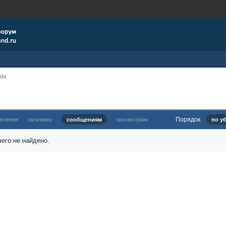
nda
Порядок
овления
заголовку
сообщениям
просмотрам
по у
его не найдено.