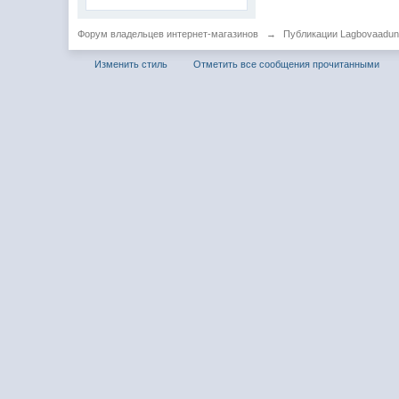
Форум владельцев интернет-магазинов
→
Публикации Lagbovaadu
Изменить стиль
Отметить все сообщения прочитанными