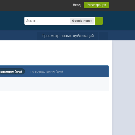
Вход
Регистрация
Google поиск
Просмотр новых публикаций
быванию (я-а)
по возрастанию (а-я)