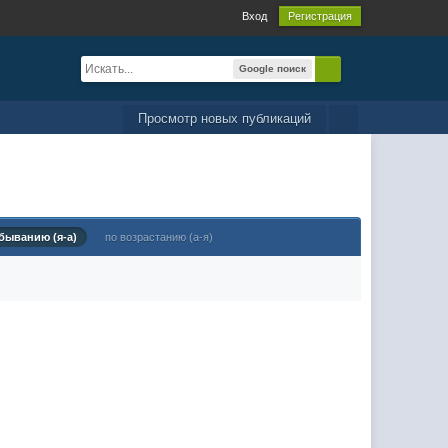
Вход
Регистрация
Google поиск
Просмотр новых публикаций
быванию (я-а)
по возрастанию (а-я)