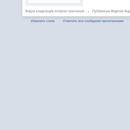
Форум владельцев интернет-магазинов
→
Публикации Федотов Анд
Изменить стиль
Отметить все сообщения прочитанными