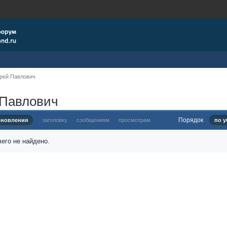
рей Павлович
 Павлович
Порядок
бновления
заголовку
сообщениям
просмотрам
по у
его не найдено.