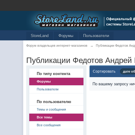
StoreLand
Форумы
Пользователи
Форум владельцев интернет-магазинов
→
Публикации Федотов Анд
Публикации Федотов Андрей
Сортировать
дате о
По типу контента
Форумы
По вашему запросу нич
Пользователи
По пользователю
Темы и сообщения
Все темы
Все сообщения