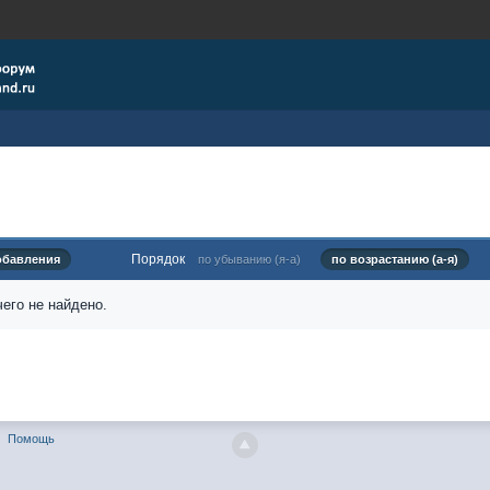
Порядок
обавления
по убыванию (я-а)
по возрастанию (а-я)
его не найдено.
Помощь