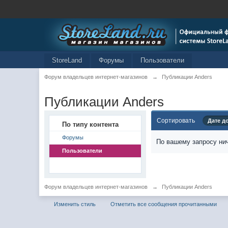
StoreLand
Форумы
Пользователи
Форум владельцев интернет-магазинов
→
Публикации Anders
Публикации Anders
Сортировать
Дате д
По типу контента
Форумы
По вашему запросу нич
Пользователи
Форум владельцев интернет-магазинов
→
Публикации Anders
Изменить стиль
Отметить все сообщения прочитанными