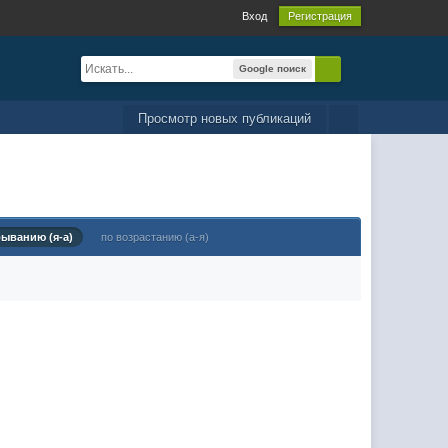
Вход
Регистрация
Google поиск
Просмотр новых публикаций
быванию (я-а)
по возрастанию (а-я)