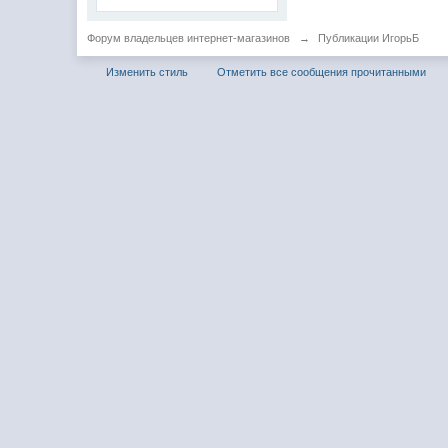
Форум владельцев интернет-магазинов
→
Публикации ИгорьБ
Изменить стиль
Отметить все сообщения прочитанными