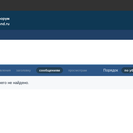
Порядок
овления
заголовку
сообщениям
просмотрам
по у
его не найдено.