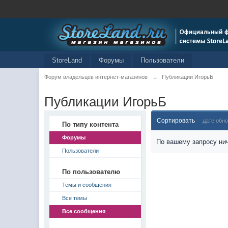
StoreLand
Форумы
Пользователи
Форум владельцев интернет-магазинов
→
Публикации ИгорьБ
Публикации ИгорьБ
Сортировать
дате обн
По типу контента
Форумы
По вашему запросу нич
Пользователи
По пользователю
Темы и сообщения
Все темы
Все сообщения