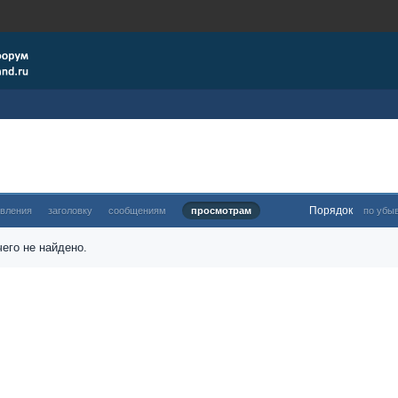
Порядок
овления
заголовку
сообщениям
просмотрам
по убы
его не найдено.