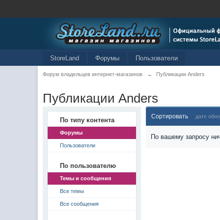
StoreLand
Форумы
Пользователи
Форум владельцев интернет-магазинов
→
Публикации Anders
Публикации Anders
Сортировать
дате обн
По типу контента
Форумы
По вашему запросу нич
Пользователи
По пользователю
Темы и сообщения
Все темы
Все сообщения