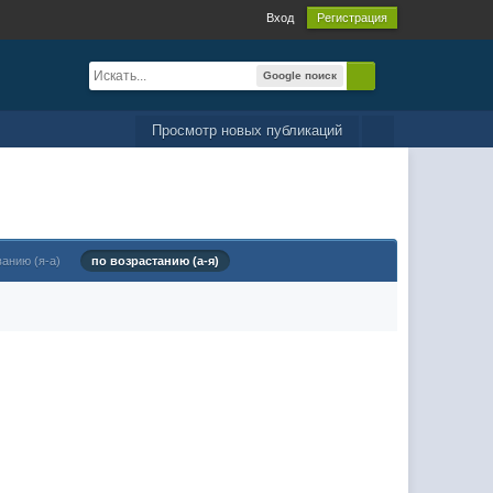
Вход
Регистрация
Google поиск
Просмотр новых публикаций
ванию (я-а)
по возрастанию (а-я)