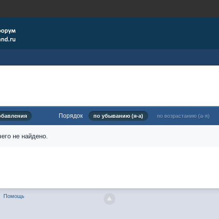
Порядок
обавления
по убыванию (я-а)
по возрастанию (а-я)
его не найдено.
Помощь