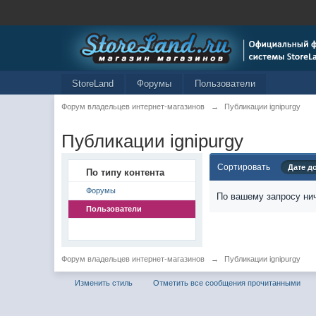
StoreLand
Форумы
Пользователи
Форум владельцев интернет-магазинов
→
Публикации ignipurgy
Публикации ignipurgy
Сортировать
Дате д
По типу контента
Форумы
По вашему запросу нич
Пользователи
Форум владельцев интернет-магазинов
→
Публикации ignipurgy
Изменить стиль
Отметить все сообщения прочитанными